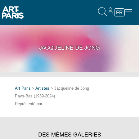
FR
JACQUELINE DE JONG
Art Paris
>
Artistes
> Jacqueline de Jong
Pays-Bas (1939-2024)
Représenté par
DES MÊMES GALERIES