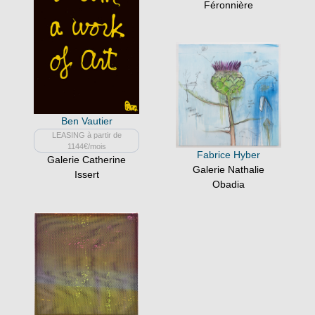
Féronnière
Ben Vautier
LEASING à partir de
1144€/mois
Fabrice Hyber
Galerie Catherine
Galerie Nathalie
Issert
Obadia