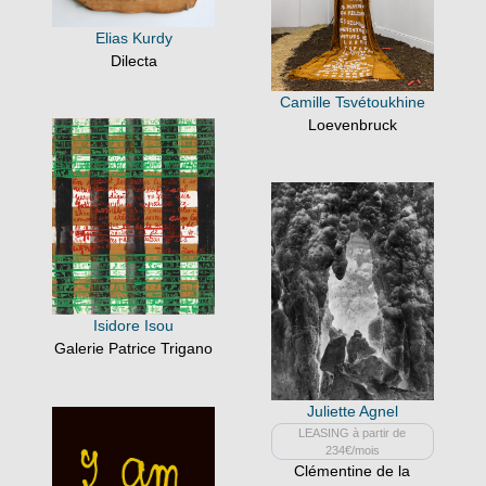
Elias Kurdy
Dilecta
Camille Tsvétoukhine
Loevenbruck
Isidore Isou
Galerie Patrice Trigano
Juliette Agnel
LEASING à partir de
234€/mois
Clémentine de la