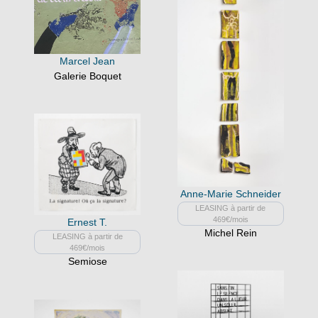
Marcel Jean
Galerie Boquet
Anne-Marie Schneider
LEASING à partir de
469€/mois
Ernest T.
Michel Rein
LEASING à partir de
469€/mois
Semiose