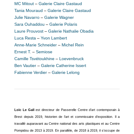
MC Mitout
–
Galerie Claire Gastaud
Tania Mouraud
–
Galerie Claire Gastaud
Julie Navarro
–
Galerie Wagner
Sara Ouhaddou
–
Galerie Polaris
Laure Prouvost
–
Galerie Nathalie Obadia
Luca Resta
–
Yvon Lambert
Anne-Marie Schneider
–
Michel Rein
Ernest T.
–
Semiose
Camille Tsvétoukhine
–
Loevenbruck
Ben Vautier
–
Galerie Catherine Issert
Fabienne Verdier
–
Galerie Lelong
Loïc Le Gall
est directeur de Passerelle Centre d’art contemporain à
Brest depuis 2019, historien de l’art et commissaire d’exposition. Il a
travaillé auparavant au Centre national des arts plastiques et au Centre
Pompidou de 2013 à 2019. En parallèle, de 2018 à 2019, il s’occupe de