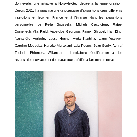
Bonnevalle, une initiative à Noisy-le-Sec dédiée à la jeune création.
Depuis 2011, il a organisé une cinquantaine d’expositions dans différents
institutions et lieux en France et à l’étranger dont les expositions
personnelles de Reda Boussella, Michele Ciacciofera, Rafael
Domenech, Alia Farid, Apostolos Georgiou, Fanny Gicquel, Han Bing,
Nathanëlle Herbelin, Laura Henno, Hoda Kashiha, Liang Yuanwei,
Caroline Mesquita, Hanako Murakami, Luiz Roque, Sean Scully, Achraf
Touloub, Philomena Williamson… Il collabore régulièrement à des
revues, des ouvrages et des catalogues dédiés à l’art contemporain.