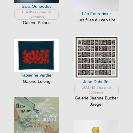
Sara Ouhaddou
LEASING à partir de
Léo Fourdrinier
126€/mois
Les filles du calvaire
Galerie Polaris
Fabienne Verdier
Galerie Lelong
Jean Dubuffet
LEASING à partir de
126€/mois
Galerie Jeanne Bucher
Jaeger