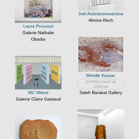
Joël Andrianomearisoa
Almine Rech
Laure Prouvost
Galerie Nathalie
Obadia
Mireille Kassar
LEASING à partir de
126€/mois
MC Mitout
Saleh Barakat Gallery
Galerie Claire Gastaud