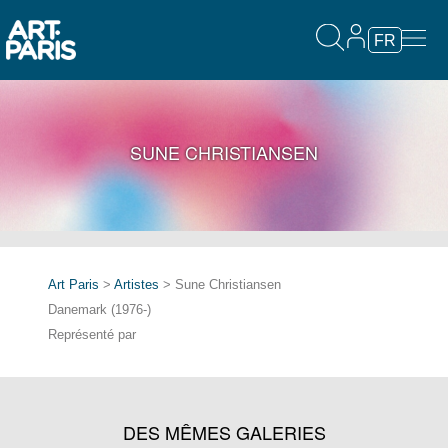
FR
SUNE CHRISTIANSEN
Art Paris
>
Artistes
> Sune Christiansen
Danemark (1976-)
Représenté par
DES MÊMES GALERIES