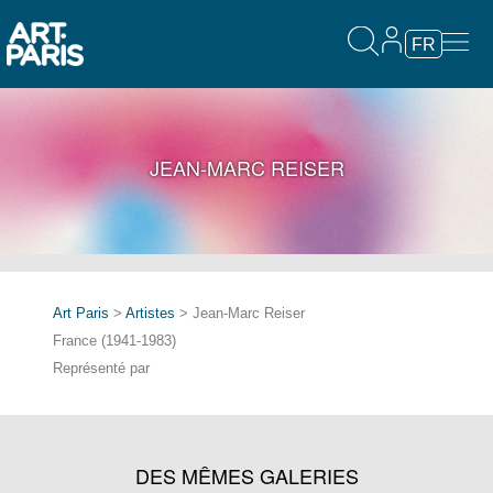
FR
JEAN-MARC REISER
Art Paris
>
Artistes
> Jean-Marc Reiser
France (1941-1983)
Représenté par
DES MÊMES GALERIES