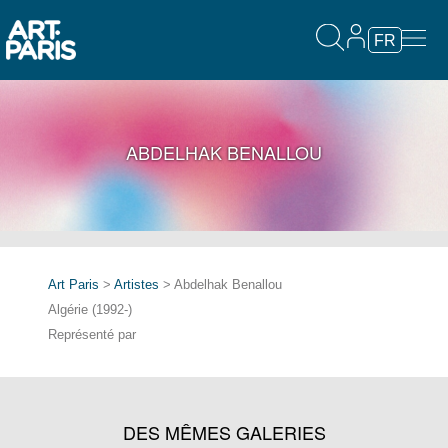
FR
ABDELHAK BENALLOU
Art Paris
>
Artistes
> Abdelhak Benallou
Algérie (1992-)
Représenté par
DES MÊMES GALERIES