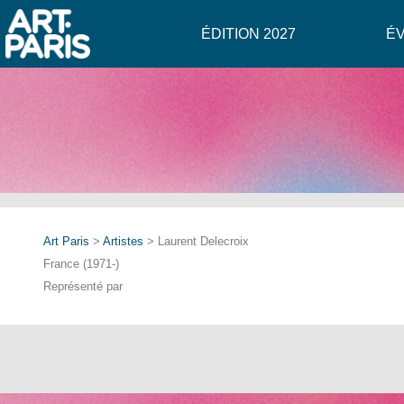
ÉDITION 2027
É
Art Paris
>
Artistes
> Laurent Delecroix
France (1971-)
Représenté par