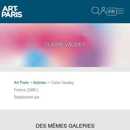
FR
CLAIRE VAUDEY
Art Paris
>
Artistes
> Claire Vaudey
France (1985-)
Représenté par
DES MÊMES GALERIES