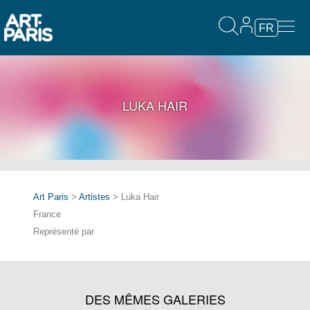
FR
LUKA HAIR
Art Paris
>
Artistes
> Luka Hair
France
Représenté par
DES MÊMES GALERIES