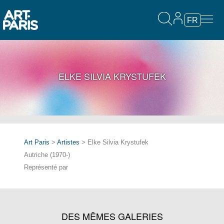
FR
ELKE SILVIA KRYSTUFEK
Art Paris
>
Artistes
> Elke Silvia Krystufek
Autriche (1970-)
Représenté par
DES MÊMES GALERIES