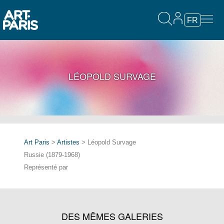
FR
LÉOPOLD SURVAGE
Art Paris
>
Artistes
> Léopold Survage
Russie (1879-1968)
Représenté par
DES MÊMES GALERIES