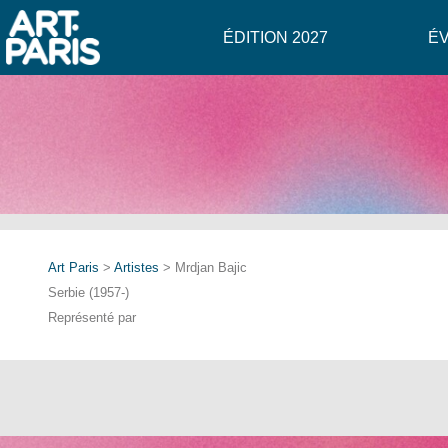
ÉDITION 2027
É
Art Paris
>
Artistes
> Mrdjan Bajic
Serbie (1957-)
Représenté par