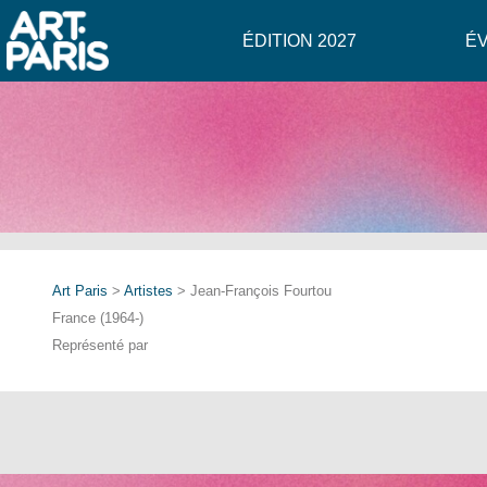
ÉDITION 2027
É
Art Paris
>
Artistes
> Jean-François Fourtou
France (1964-)
Représenté par