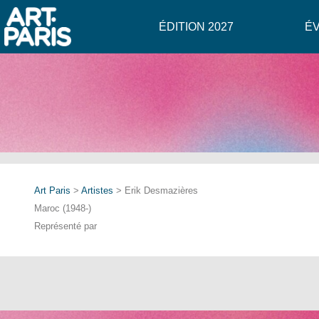
ÉDITION 2027
É
Art Paris
>
Artistes
> Erik Desmazières
Maroc (1948-)
Représenté par