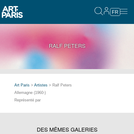
FR
RALF PETERS
Art Paris
>
Artistes
> Ralf Peters
Allemagne (1960-)
Représenté par
DES MÊMES GALERIES