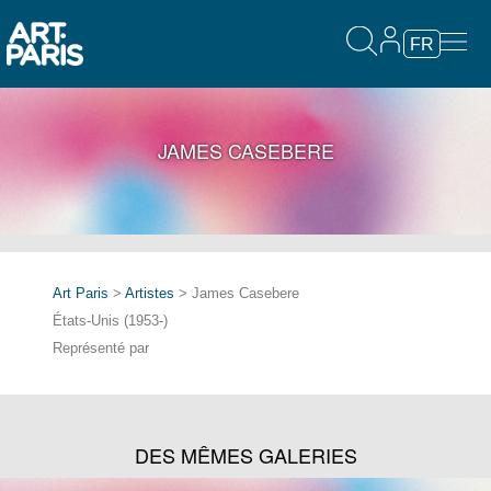
FR
JAMES CASEBERE
Art Paris
>
Artistes
> James Casebere
États-Unis (1953-)
Représenté par
DES MÊMES GALERIES