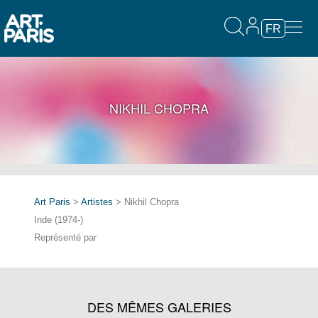
FR
NIKHIL CHOPRA
Art Paris
>
Artistes
> Nikhil Chopra
Inde (1974-)
Représenté par
DES MÊMES GALERIES