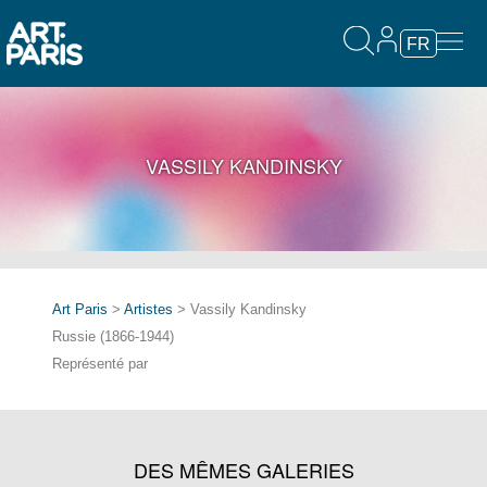
FR
VASSILY KANDINSKY
Art Paris
>
Artistes
> Vassily Kandinsky
Russie (1866-1944)
Représenté par
DES MÊMES GALERIES