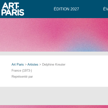
ÉDITION 2027
É
Art Paris
>
Artistes
> Delphine Kreuter
France (1973-)
Représenté par