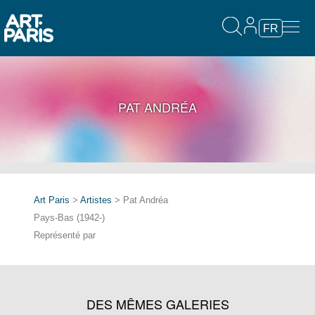
FR
PAT ANDRÉA
Art Paris
>
Artistes
> Pat Andréa
Pays-Bas (1942-)
Représenté par
DES MÊMES GALERIES