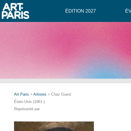
ÉDITION 2027
É
Art Paris
>
Artistes
> Chaz Guest
États-Unis (1961-)
Représenté par