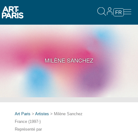
FR
MILÈNE SANCHEZ
Art Paris
>
Artistes
> Milène Sanchez
France (1997-)
Représenté par