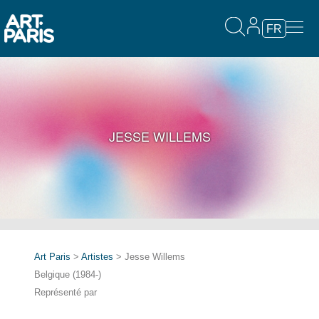
FR
JESSE WILLEMS
Art Paris
>
Artistes
> Jesse Willems
Belgique (1984-)
Représenté par