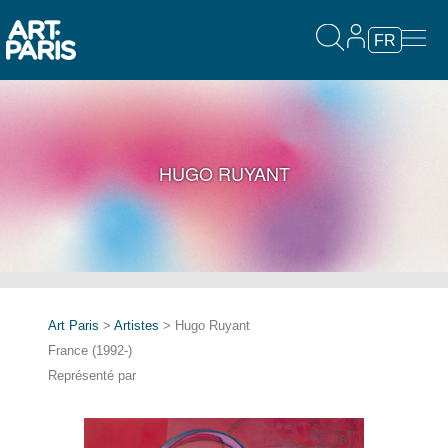
FR
HUGO RUYANT
Art Paris
>
Artistes
> Hugo Ruyant
France (1992-)
Représenté par