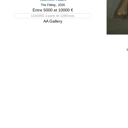
The Fitting , 2026
Entre 5000 et 10000 €
LEASING à partir de 126€/mois
AA Gallery
T