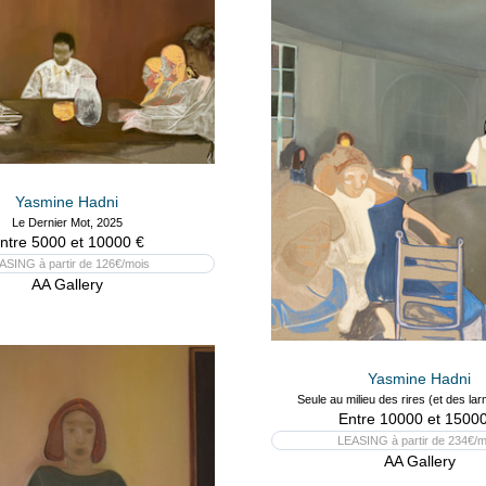
Yasmine Hadni
Le Dernier Mot, 2025
ntre 5000 et 10000 €
ASING à partir de 126€/mois
AA Gallery
Yasmine Hadni
Seule au milieu des rires (et des la
Entre 10000 et 15000
LEASING à partir de 234€/m
AA Gallery