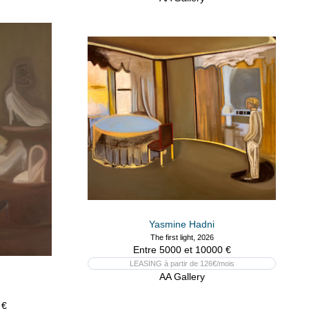
Yasmine Hadni
The first light, 2026
Entre 5000 et 10000 €
LEASING à partir de 126€/mois
AA Gallery
 €