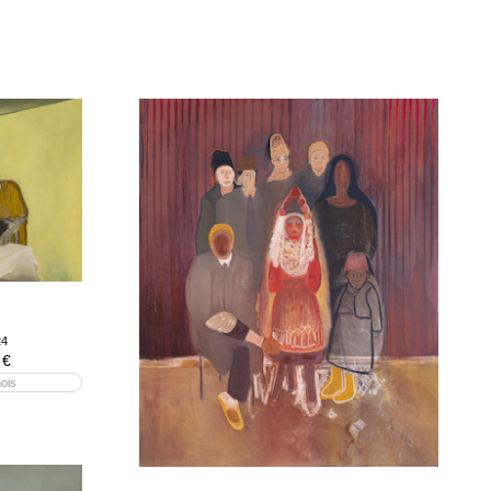
24
 €
ois