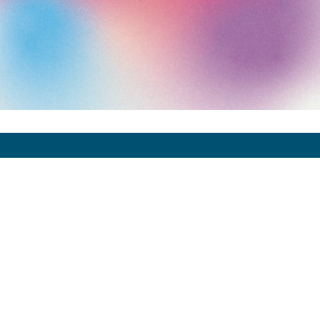
Art Paris 2027
Grand Palais
7 avenue Winston Churchill
75008 Paris
Horaires
er
Jeudi 1
avril : 12:00 - 20:00
Vendredi 2 avril : 12:00 - 20:00