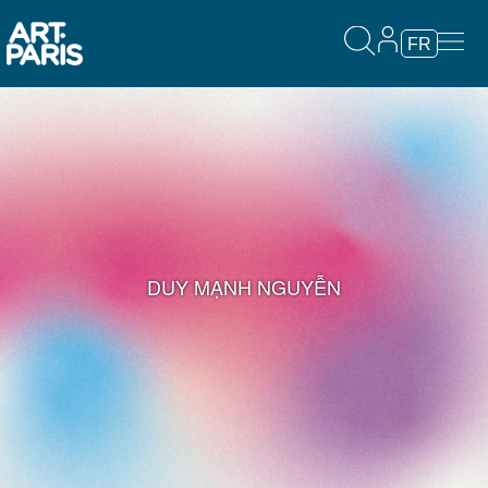
FR
DUY MẠNH NGUYỄN