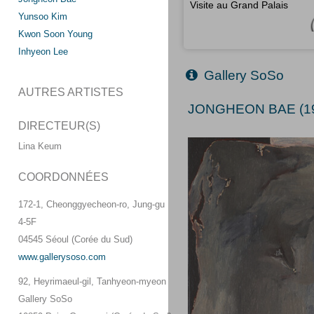
Visite au Grand Palais
Yunsoo Kim
Kwon Soon Young
Inhyeon Lee
Gallery SoSo
AUTRES ARTISTES
JONGHEON BAE (19
DIRECTEUR(S)
Lina Keum
COORDONNÉES
172-1, Cheonggyecheon-ro, Jung-gu
4-5F
04545 Séoul (Corée du Sud)
www.gallerysoso.com
92, Heyrimaeul-gil, Tanhyeon-myeon
Gallery SoSo