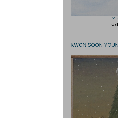
Yu
Gal
KWON SOON YOUNG