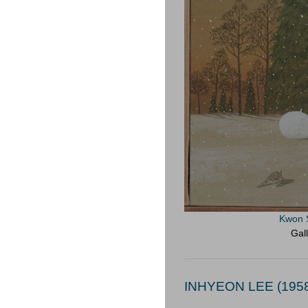
Kwon 
Gal
INHYEON LEE (1958