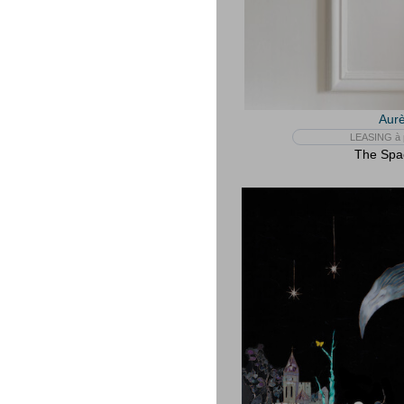
Aurè
LEASING à p
The Spac