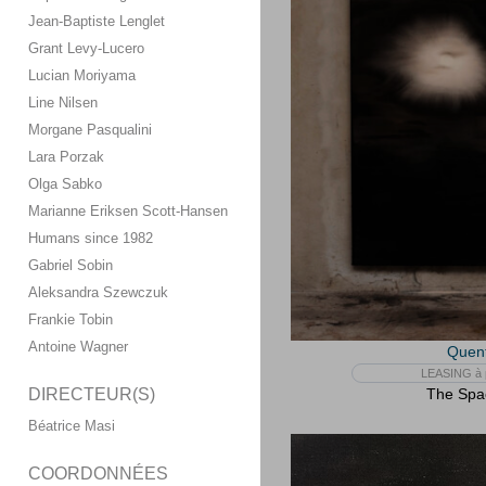
Jean-Baptiste Lenglet
Grant Levy-Lucero
Lucian Moriyama
Line Nilsen
Morgane Pasqualini
Lara Porzak
Olga Sabko
Marianne Eriksen Scott-Hansen
Humans since 1982
Gabriel Sobin
Aleksandra Szewczuk
Frankie Tobin
Antoine Wagner
Quent
LEASING à p
DIRECTEUR(S)
The Spac
Béatrice Masi
COORDONNÉES