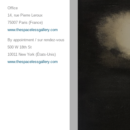
Office
14, rue Pierre Leroux
75007 Paris (France)
www.thespacelessgallery.com
By appointment / sur rendez-vous
500 W 18th St
10011 New York (États-Unis)
www.thespacelessgallery.com