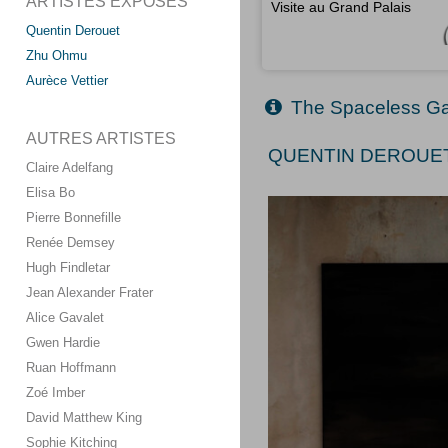
ARTISTES EXPOSÉS
Visite au Grand Palais
Quentin Derouet
Zhu Ohmu
Aurèce Vettier
The Spaceless Ga
AUTRES ARTISTES
QUENTIN DEROUET 
Claire Adelfang
Elisa Bo
Pierre Bonnefille
Renée Demsey
Hugh Findletar
Jean Alexander Frater
Alice Gavalet
Gwen Hardie
Ruan Hoffmann
Zoé Imber
David Matthew King
Sophie Kitching