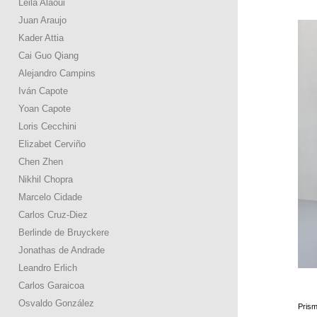
Leila Alaoui
Juan Araujo
Kader Attia
Cai Guo Qiang
Alejandro Campins
Iván Capote
Yoan Capote
Loris Cecchini
Elizabet Cerviño
Chen Zhen
Nikhil Chopra
Marcelo Cidade
Carlos Cruz-Diez
Berlinde de Bruyckere
Jonathas de Andrade
Leandro Erlich
Carlos Garaicoa
Osvaldo González
Prism