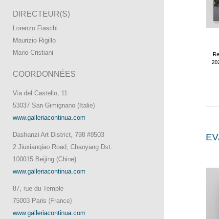
DIRECTEUR(S)
Lorenzo Fiaschi
Maurizio Rigillo
Mario Cristiani
Re
202
COORDONNÉES
Via del Castello, 11
53037 San Gimignano (Italie)
www.galleriacontinua.com
Dashanzi Art District, 798 #8503
EV
2 Jiuxianqiao Road, Chaoyang Dst.
100015 Beijing (Chine)
www.galleriacontinua.com
87, rue du Temple
75003 Paris (France)
www.galleriacontinua.com