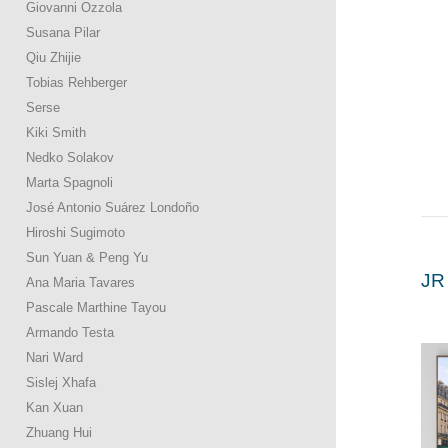
Giovanni Ozzola
Susana Pilar
Qiu Zhijie
Tobias Rehberger
Serse
Kiki Smith
Nedko Solakov
Marta Spagnoli
José Antonio Suárez Londoño
Hiroshi Sugimoto
Sun Yuan & Peng Yu
JR
Ana Maria Tavares
Pascale Marthine Tayou
Armando Testa
Nari Ward
Sislej Xhafa
Kan Xuan
Zhuang Hui