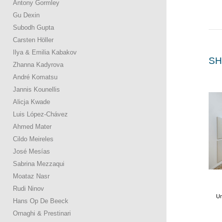
Antony Gormley
Gu Dexin
Subodh Gupta
Carsten Höller
Ilya & Emilia Kabakov
SH
Zhanna Kadyrova
André Komatsu
Jannis Kounellis
Alicja Kwade
Luis López-Chávez
Ahmed Mater
Cildo Meireles
José Mesías
Sabrina Mezzaqui
Moataz Nasr
Rudi Ninov
Un
Hans Op De Beeck
Ornaghi & Prestinari