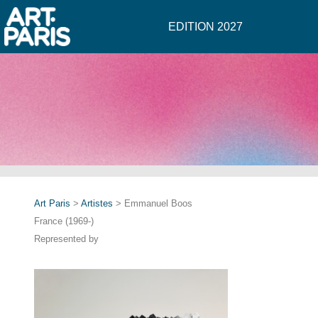
EDITION 2027
Art Paris
>
Artistes
> Emmanuel Boos
France (1969-)
Represented by