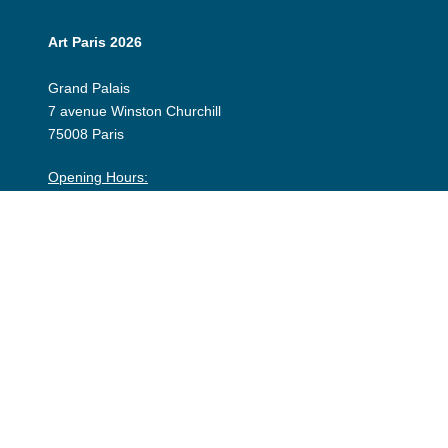
Art Paris 2026
Grand Palais
7 avenue Winston Churchill
75008 Paris
Opening Hours:
Thursday 9 April: 12:00 - 20:00
Friday 10 April: 12:00 - 20:00
Saturday 11 April: 12:00 - 20:00
Sunday 12 April: 12:00 - 19:00
Exhibitor Dashboard
Invitation
Press Space