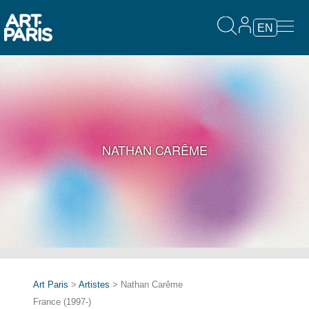
EN
NATHAN CARÊME
Art Paris
>
Artistes
> Nathan Carême
France (1997-)