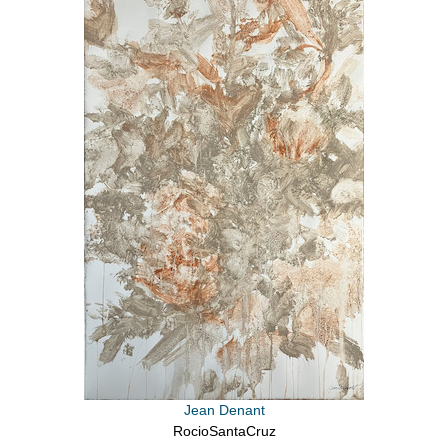
Jean Denant
RocioSantaCruz