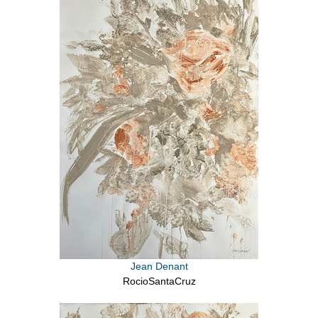
Jean Denant
RocioSantaCruz