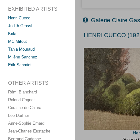
EXHIBITED ARTISTS
Henri Cueco
Galerie Claire Ga
Judith Grassl
Kriki
HENRI CUECO (192
MC Mitout
Tania Mouraud
Milène Sanchez
Erik Schmidt
OTHER ARTISTS
Rémi Blanchard
Roland Cognet
Coraline de Chiara
Léo Dorfner
Anne-Sophie Emard
Jean-Charles Eustache
Hen
Bertrand Gadenne
Galerie 