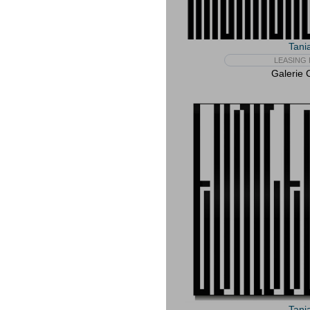
Tani
LEASING 
Galerie 
Tani