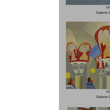
MC
Galerie 
MC
Galerie 