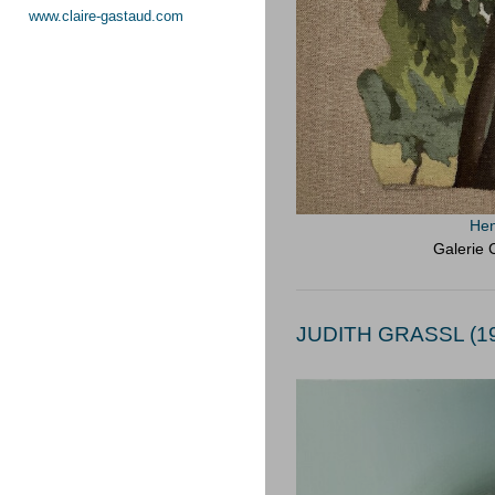
www.claire-gastaud.com
Hen
Galerie 
JUDITH GRASSL (19