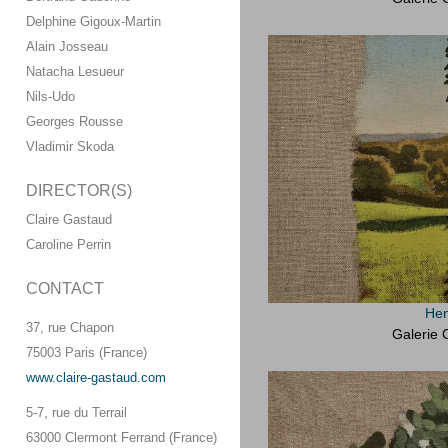
Delphine Gigoux-Martin
Alain Josseau
Natacha Lesueur
Nils-Udo
Georges Rousse
Vladimir Skoda
DIRECTOR(S)
Claire Gastaud
Caroline Perrin
CONTACT
Hen
37, rue Chapon
Galerie 
75003 Paris (France)
www.claire-gastaud.com
5-7, rue du Terrail
63000 Clermont Ferrand (France)