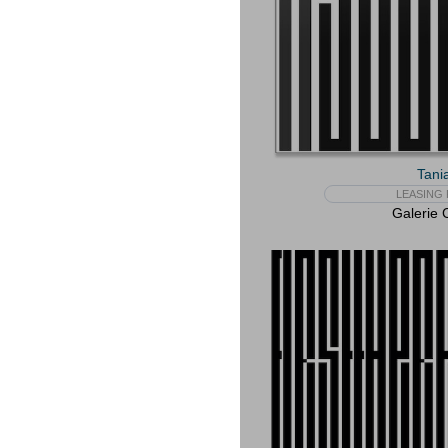
Tani
LEASING 
Galerie 