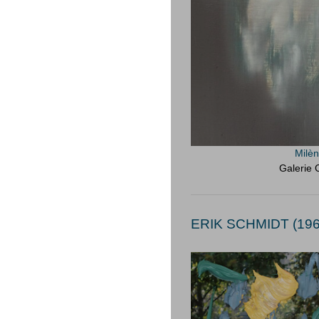
Milè
Galerie 
ERIK SCHMIDT (196