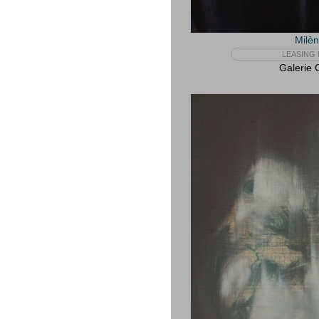
Milè
LEASING 
Galerie 